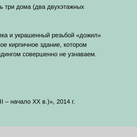
сь три дома (два двухэтажных
лка и украшенный резьбой «дожил»
ное кирпичное здание, котором
йдингом совершенно не узнаваем.
– начало XX в.)», 2014 г.