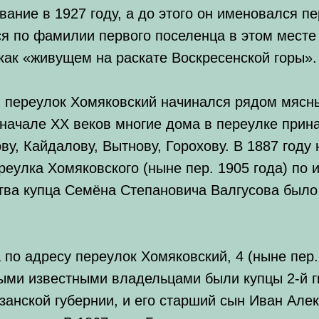
вание в 1927 году, а до этого он именовался 
я по фамилии первого поселенца в этом месте
как «живущем на раскате Воскресенской горы».
в переулок Хомяковский начинался рядом мясн
 начале XX веков многие дома в переулке при
у, Кайдалову, Вытнову, Горохову. В 1887 году 
реулка Хомяковского (ныне пер. 1905 года) по 
тва купца Семёна Степановича Валгусова было
 по адресу переулок Хомяковский, 4 (ныне пер.1
ыми известными владельцами были купцы 2-й г
язанской губернии, и его старший сын Иван Алек