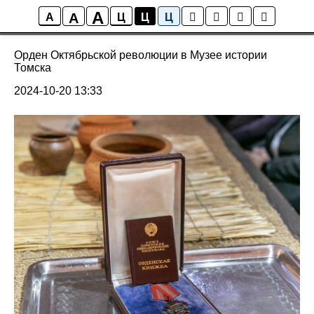
A
A
Новости музея
A
Ц
Ц
Ц
Орден Октябрьской революции в Музее истории
Томска
2024-10-20 13:33